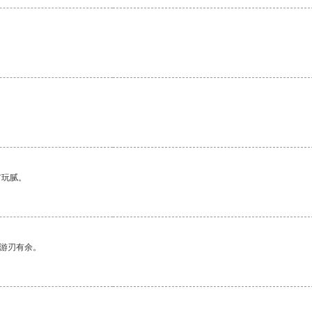
有玩腻。
中游刃有余。