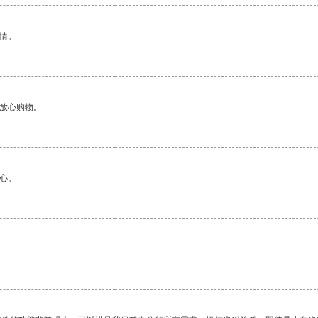
情。
够放心购物。
心。