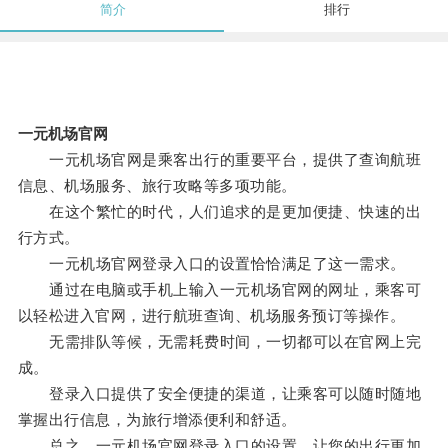
简介
排行
一元机场官网
一元机场官网是乘客出行的重要平台，提供了查询航班
信息、机场服务、旅行攻略等多项功能。
在这个繁忙的时代，人们追求的是更加便捷、快速的出
行方式。
一元机场官网登录入口的设置恰恰满足了这一需求。
通过在电脑或手机上输入一元机场官网的网址，乘客可
以轻松进入官网，进行航班查询、机场服务预订等操作。
无需排队等候，无需耗费时间，一切都可以在官网上完
成。
登录入口提供了安全便捷的渠道，让乘客可以随时随地
掌握出行信息，为旅行增添便利和舒适。
总之，一元机场官网登录入口的设置，让您的出行更加