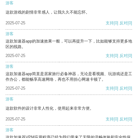
游客
这款游戏的剧情非常感人，让我久久不能忘怀。
2025-07-25
支持
[0]
反对
[0]
游客
这款加速器app的加速效果一般，可以再提升一下，比如能够支持更多地
区的线路。
2025-07-25
支持
[0]
反对
[0]
游客
这款加速器app简直是居家旅行必备神器，无论是看视频、玩游戏还是工
作办公，都能畅享高速网络，再也不用担心网速卡顿了。
2025-07-25
支持
[0]
反对
[0]
游客
这款软件的设计非常人性化，使用起来非常方便。
2025-07-25
支持
[0]
反对
[0]
游客
这款加速器VPM应用程序已经为我们带来了无限的流畅体验和安全性保