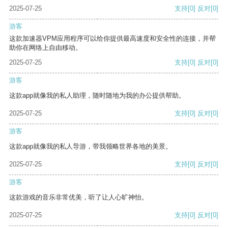
2025-07-25
支持
[0]
反对
[0]
游客
这款加速器VPM应用程序可以给你提供最高速度和安全性的连接，并帮
助你在网络上自由移动。
2025-07-25
支持
[0]
反对
[0]
游客
这款app就像我的私人助理，随时随地为我的办公提供帮助。
2025-07-25
支持
[0]
反对
[0]
游客
这款app就像我的私人导游，带我领略世界各地的美景。
2025-07-25
支持
[0]
反对
[0]
游客
这款游戏的音乐非常优美，听了让人心旷神怡。
2025-07-25
支持
[0]
反对
[0]