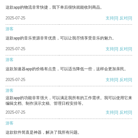
这款app的物流非常快捷，我下单后很快就能收到商品。
2025-07-25
支持
[0]
反对
[0]
游客
这款app的音乐资源非常优质，可以让我尽情享受音乐的魅力。
2025-07-25
支持
[0]
反对
[0]
游客
这款加速器app的价格有点贵，可以适当降低一些，这样会更加亲民。
2025-07-25
支持
[0]
反对
[0]
游客
这款app的功能非常强大，可以满足我所有的工作需求。我可以使用它来
编辑文档、制作演示文稿、管理日程安排等。
2025-07-25
支持
[0]
反对
[0]
游客
这款软件简直是神器，解决了我所有问题。