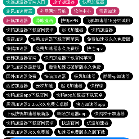
快连加速器官网入口
原子加速器
快鸭加速器
旋风加速度器
外网网址导航
软件中心
雷霆加速
狂飙加速器
哔咔漫画
快鸭VPN
飞驰加速器15分钟试用
快鸭加速器下载官网安卓
起飞加速器
快鸭加速器
雷霆加速
快鸭加速器下载官网苹果
免费加速器永久免费版
快鸭加速器
免费加速器永久免费版
快连npv
云梯加速器官网
快鸭加速器下载官网苹果
起飞加速器最新版
毒舌加速器破解版永久免费
国外加速器免费
快喵加速器
极风加速器
酷通vp加速器
西游加速器
云梯加速
起飞加速器
快柠檬
快鸭加速app下载官网
快鸭app加速器下载安卓
黑洞加速器3.0.6永久免费安卓版
快连加速器app
下载快鸭加速器最新版
啊哈加速器app
快鸭梯子加速器
快鸭加速器下载官网安卓
快连官网
优速加速器
免费加速器永久免费版
加速器免费版永久版下载