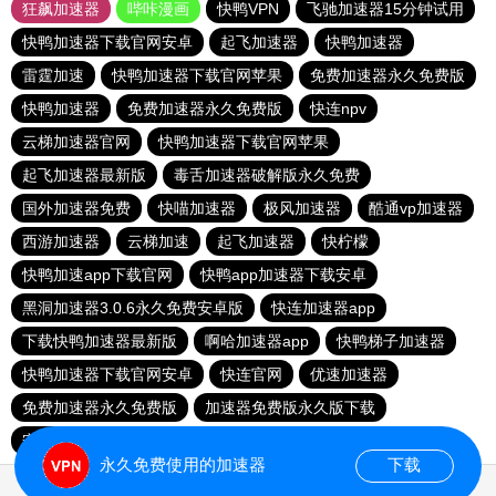
狂飙加速器
哔咔漫画
快鸭VPN
飞驰加速器15分钟试用
快鸭加速器下载官网安卓
起飞加速器
快鸭加速器
雷霆加速
快鸭加速器下载官网苹果
免费加速器永久免费版
快鸭加速器
免费加速器永久免费版
快连npv
云梯加速器官网
快鸭加速器下载官网苹果
起飞加速器最新版
毒舌加速器破解版永久免费
国外加速器免费
快喵加速器
极风加速器
酷通vp加速器
西游加速器
云梯加速
起飞加速器
快柠檬
快鸭加速app下载官网
快鸭app加速器下载安卓
黑洞加速器3.0.6永久免费安卓版
快连加速器app
下载快鸭加速器最新版
啊哈加速器app
快鸭梯子加速器
快鸭加速器下载官网安卓
快连官网
优速加速器
免费加速器永久免费版
加速器免费版永久版下载
安易加速器
永久免费使用的加速器
下载