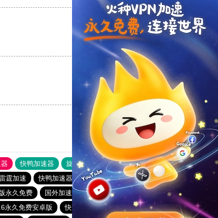
支持
[0]
反对
[0]
支持
[0]
反对
[0]
速器
快鸭加速器
旋风加速度器
外网网址导航
软件中心
雷霆加速
快鸭加速器下载官网苹果
免费加速器永久免费版
版永久免费
国外加速器免费
快喵加速器
极风加速器
0.6永久免费安卓版
快连加速器app
下载快鸭加速器最新版