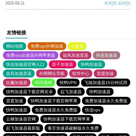
2025-06-11
支持
[0]
反对
[0]
友情链接
网站地图
免费vqn外网加速
小蓝鸟
免费vps加速器外网苹果版
旋风加速度器
快连加速器
快连加速器官网入口
原子加速器
快鸭加速器
旋风加速度器
外网网址导航
软件中心
雷霆加速
狂飙加速器
哔咔漫画
快鸭VPN
飞驰加速器15分钟试用
快鸭加速器下载官网安卓
起飞加速器
快鸭加速器
雷霆加速
快鸭加速器下载官网苹果
免费加速器永久免费版
快鸭加速器
免费加速器永久免费版
快连npv
云梯加速器官网
快鸭加速器下载官网苹果
起飞加速器最新版
毒舌加速器破解版永久免费