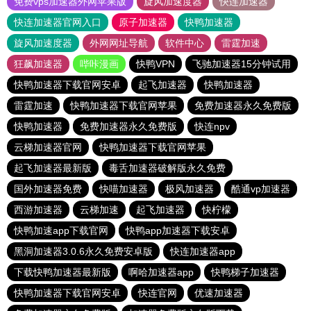
免费vps加速器外网苹果版
旋风加速度器
快连加速器
快连加速器官网入口
原子加速器
快鸭加速器
旋风加速度器
外网网址导航
软件中心
雷霆加速
狂飙加速器
哔咔漫画
快鸭VPN
飞驰加速器15分钟试用
快鸭加速器下载官网安卓
起飞加速器
快鸭加速器
雷霆加速
快鸭加速器下载官网苹果
免费加速器永久免费版
快鸭加速器
免费加速器永久免费版
快连npv
云梯加速器官网
快鸭加速器下载官网苹果
起飞加速器最新版
毒舌加速器破解版永久免费
国外加速器免费
快喵加速器
极风加速器
酷通vp加速器
西游加速器
云梯加速
起飞加速器
快柠檬
快鸭加速app下载官网
快鸭app加速器下载安卓
黑洞加速器3.0.6永久免费安卓版
快连加速器app
下载快鸭加速器最新版
啊哈加速器app
快鸭梯子加速器
快鸭加速器下载官网安卓
快连官网
优速加速器