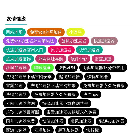
友情链接
网站地图
免费vqn外网加速
小蓝鸟
免费vps加速器外网苹果版
旋风加速度器
快连加速器
快连加速器官网入口
原子加速器
快鸭加速器
旋风加速度器
外网网址导航
软件中心
雷霆加速
狂飙加速器
哔咔漫画
快鸭VPN
飞驰加速器15分钟试用
快鸭加速器下载官网安卓
起飞加速器
快鸭加速器
雷霆加速
快鸭加速器下载官网苹果
免费加速器永久免费版
快鸭加速器
免费加速器永久免费版
快连npv
云梯加速器官网
快鸭加速器下载官网苹果
起飞加速器最新版
毒舌加速器破解版永久免费
国外加速器免费
快喵加速器
极风加速器
酷通vp加速器
西游加速器
云梯加速
起飞加速器
快柠檬