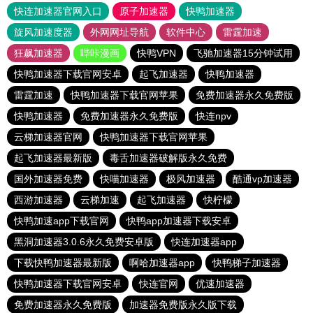
快连加速器官网入口
原子加速器
快鸭加速器
旋风加速度器
外网网址导航
软件中心
雷霆加速
狂飙加速器
哔咔漫画
快鸭VPN
飞驰加速器15分钟试用
快鸭加速器下载官网安卓
起飞加速器
快鸭加速器
雷霆加速
快鸭加速器下载官网苹果
免费加速器永久免费版
快鸭加速器
免费加速器永久免费版
快连npv
云梯加速器官网
快鸭加速器下载官网苹果
起飞加速器最新版
毒舌加速器破解版永久免费
国外加速器免费
快喵加速器
极风加速器
酷通vp加速器
西游加速器
云梯加速
起飞加速器
快柠檬
快鸭加速app下载官网
快鸭app加速器下载安卓
黑洞加速器3.0.6永久免费安卓版
快连加速器app
下载快鸭加速器最新版
啊哈加速器app
快鸭梯子加速器
快鸭加速器下载官网安卓
快连官网
优速加速器
免费加速器永久免费版
加速器免费版永久版下载