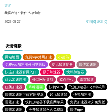
游客
我喜欢这个软件 作者加油
2025-05-27
支持
[0]
反对
[0]
友情链接
网站地图
免费vqn外网加速
小蓝鸟
免费vps加速器外网苹果版
旋风加速度器
快连加速器
快连加速器官网入口
原子加速器
快鸭加速器
旋风加速度器
外网网址导航
软件中心
雷霆加速
狂飙加速器
哔咔漫画
快鸭VPN
飞驰加速器15分钟试用
快鸭加速器下载官网安卓
起飞加速器
快鸭加速器
雷霆加速
快鸭加速器下载官网苹果
免费加速器永久免费版
快鸭加速器
免费加速器永久免费版
快连npv